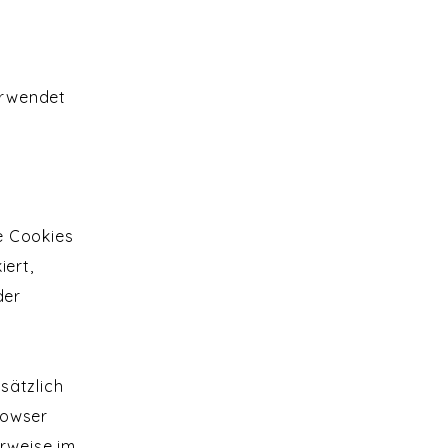
erwendet
e Cookies
iert,
er
sätzlich
rowser
rweise im