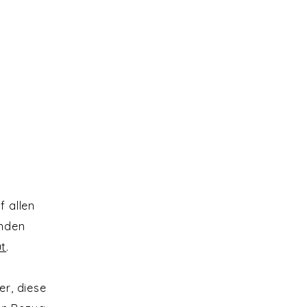
 allen
enden
ut
.
er, diese