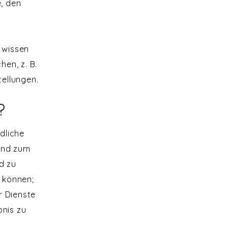
e, den
 wissen
en, z. B.
ellungen.
?
dliche
 und zum
d zu
u können;
r Dienste
bnis zu