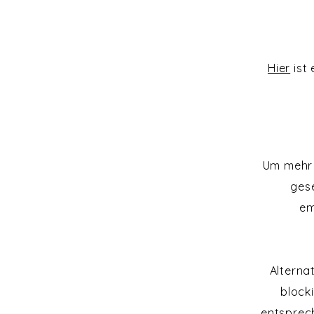
Hier
ist 
Um mehr 
gese
em
Alterna
block
entsprec