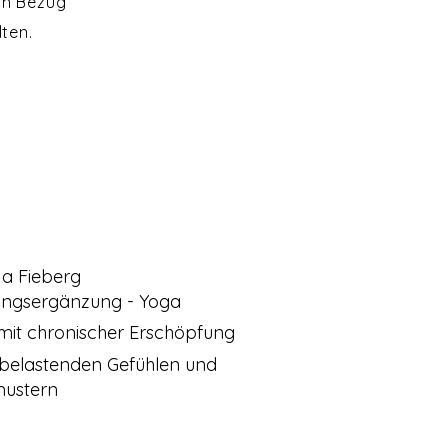
 in Bezug
ten.
ja Fieberg
ungsergänzung - Yoga
mit chronischer Erschöpfung
i belastenden Gefühlen und
mustern