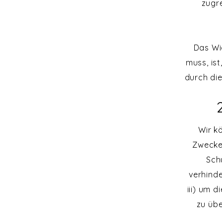
zugre
Das Wi
muss, is
durch di
Wir k
Zwecke 
Sch
verhinde
iii) um 
zu übe