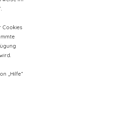
.
r Cookies
timmte
rfügung
wird.
on „Hilfe“